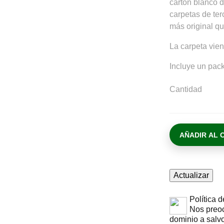
cartón blanco d
carpetas de ter
más original q
La carpeta vien
Incluye un p
Cantidad
AÑADIR AL 
Política 
Nos preoc
dominio a salv