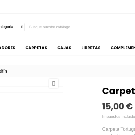
ategoría
ADORES
CARPETAS
CAJAS
LIBRETAS
COMPLEME
lfín

Carpet
15,00 €
Impuestos incluid
Carpeta Tortuga