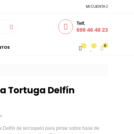
MI CUENTA
Telf.

699 46 48 23
0
NTOS
a Tortuga Delfín
os
 Delfín de terciopelo para pintar sobre base de